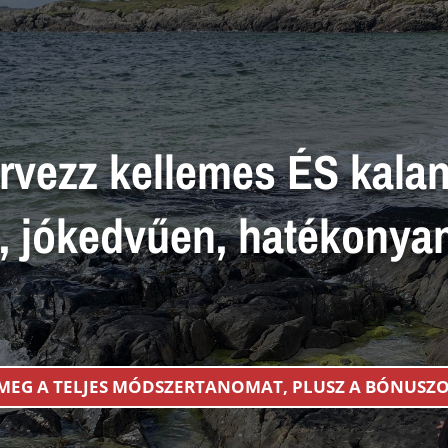
rvezz kellemes ÉS kalan
l, jókedvűen, hatékonya
MEG A TELJES MÓDSZERTANOMAT, PLUSZ A BÓNUSZOK