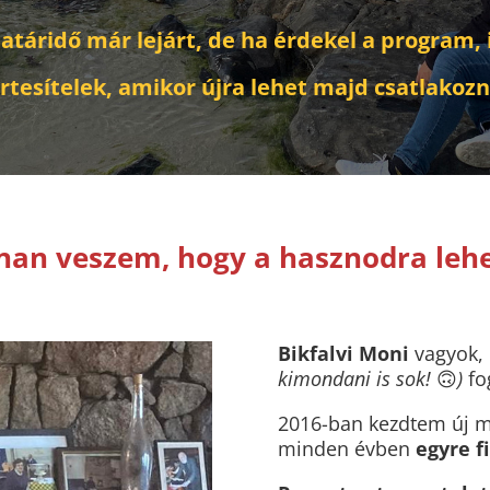
táridő már lejárt, de ha érdekel a program, i
rtesítelek, amikor újra lehet majd csatlakozn
an veszem, hogy a hasznodra leh
Bikfalvi Moni
vagyok, 
kimondani is sok!
🙃
)
fo
2016-ban kezdtem új mó
minden évben
egyre 