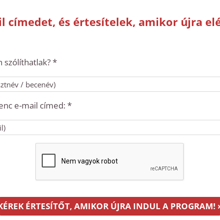
l címedet, és értesítelek, amikor újra el
szólíthatlak? *
enc e-mail címed: *
KÉREK ÉRTESÍTŐT, AMIKOR ÚJRA INDUL A PROGRAM! 