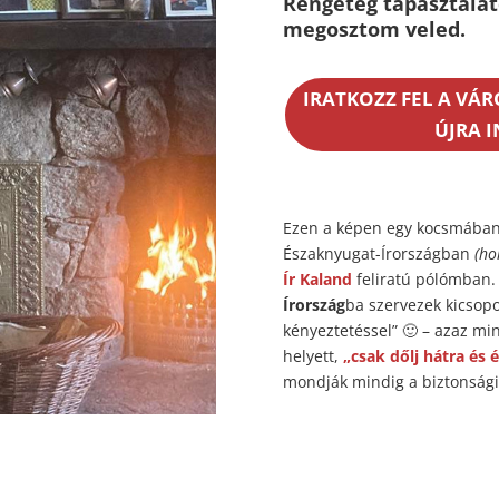
Rengeteg tapasztalat
megosztom veled.
IRATKOZZ FEL A VÁR
ÚJRA 
Ezen a képen egy kocsmába
Északnyugat-Írországban
(ho
Ír Kaland
feliratú pólómban.
Írország
ba szervezek kicsop
kényeztetéssel” 🙂 – azaz m
helyett,
„csak dőlj hátra és 
mondják mindig a biztonsági 