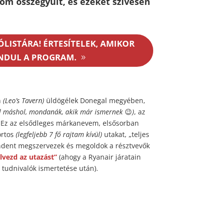
om összegyűlt, és ezeket szívesen
ÓLISTÁRA! ÉRTESÍTELEK, AMIKOR
INDUL A PROGRAM.
n
(Leo’s Tavern)
üldögélek Donegal megyében,
l máshol, mondanák, akik már ismernek
😉
)
, az
 Ez az elsődleges márkanevem, elsősorban
ortos
(legfeljebb 7 fő rajtam kívül)
utakat, „teljes
indent megszervezek és megoldok a résztvevők
élvezd az utazást”
(ahogy a Ryanair járatain
tudnivalók ismertetése után).