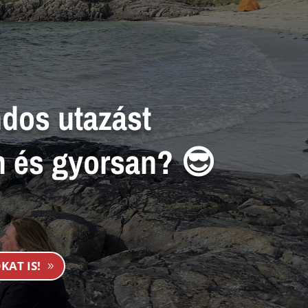
dos utazást
n és gyorsan? 😎
AT IS!