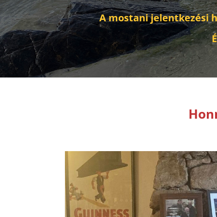
A mostani jelentkezési ha
É
Honn