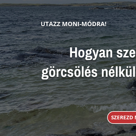
UTAZZ MONI-MÓDRA!
Hogyan sze
görcsölés nélkü
SZEREZD 