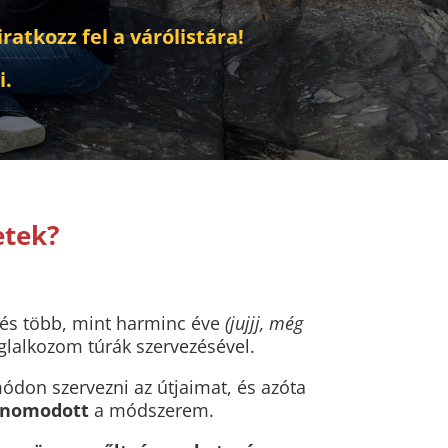
ratkozz fel a várólistára!
i.
etek?
és több, mint harminc éve
(jujjj, még
glalkozom túrák szervezésével.
don szervezni az útjaimat, és azóta
finomodott
a módszerem.